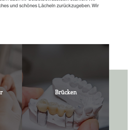
iches und schönes Lächeln zurückzugeben. Wir
r
Brücken