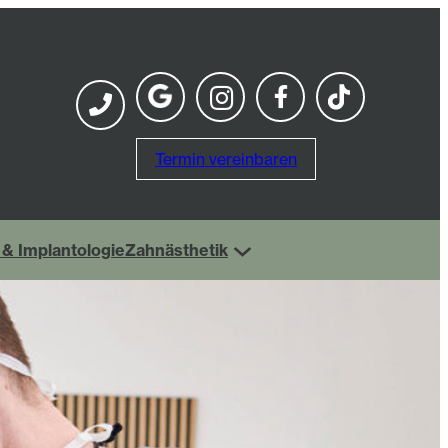
Termin vereinbaren
 & Implantologie
Zahnästhetik